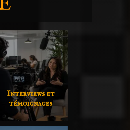
E
Interviews et
témoignages