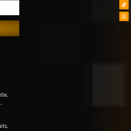
lle.
.
its,