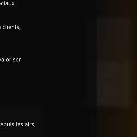
ociaux.
 clients,
aloriser
puis les airs,