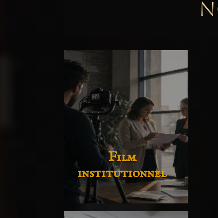
N
Film
institutionnel